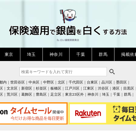
Skip
to
content
東京
埼玉
神奈川
千葉
群馬
掲載依
都内
世田谷区
中央区
中野区
北区
千代田区
台東区
品川区
墨田区
区
文京区
新宿区
杉並区
板橋区
江戸川区
江東区
渋谷区
港区
目黒区
区
荒川区
葛飾区
豊島区
足立区
東京23区外
神奈川
埼玉
千葉
群馬