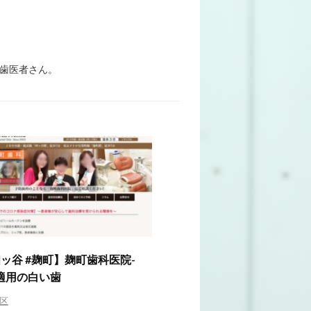
/歯医者さん。
四ッ谷 #麹町】麹町歯科医院-
適用の白い歯
区