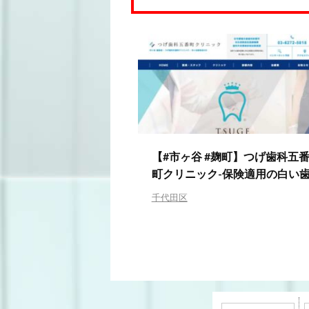
【#市ヶ谷 #麹町】つげ歯科五
町クリニック-保険適用の白い
千代田区