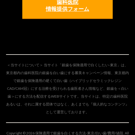
歯科医院
情報提供フォーム
＜当サイトについて＞ 当サイト「銀歯を保険適用で白くしたい-東京」は、
東京都内の歯科医院の銀歯を白い歯にする審美キャンペーン情報、東京都内
で銀歯を保険適用の硬くて白い歯（ハイブリッドセラミックレジン
CAD/CAM冠）にする治療を受けられる歯医者さん情報など、銀歯を＜白い
歯＞にする方法を配信するWEBサイトです。当サイトは、特定の歯科医院
あるいは、それに属する団体ではなく、あくまでも『個人的なコンテンツ』
として運営しております。
Copyright © 2026 保険適用で銀歯を白くする方法-東京/白い歯/費用/値段. All