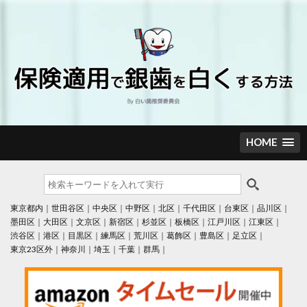
Skip
to
content
HOME
東京都内
世田谷区
中央区
中野区
北区
千代田区
台東区
品川区
墨田区
大田区
文京区
新宿区
杉並区
板橋区
江戸川区
江東区
渋谷区
港区
目黒区
練馬区
荒川区
葛飾区
豊島区
足立区
東京23区外
神奈川
埼玉
千葉
群馬