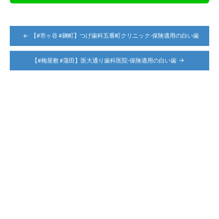
投
【#市ヶ谷 #麹町】つげ歯科五番町クリニック-保険適用の白い歯
稿
ナ
【#梅屋敷 #蒲田】医大通り歯科医院-保険適用の白い歯
ビ
ゲ
ー
シ
ョ
ン