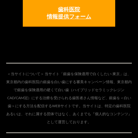
歯科医院
情報提供フォーム
＜当サイトについて＞ 当サイト「銀歯を保険適用で白くしたい-東京」は、
東京都内の歯科医院の銀歯を白い歯にする審美キャンペーン情報、東京都内
で銀歯を保険適用の硬くて白い歯（ハイブリッドセラミックレジン
CAD/CAM冠）にする治療を受けられる歯医者さん情報など、銀歯を＜白い
歯＞にする方法を配信するWEBサイトです。当サイトは、特定の歯科医院
あるいは、それに属する団体ではなく、あくまでも『個人的なコンテンツ』
として運営しております。