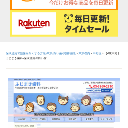
保険適用で銀歯を白くする方法-東京/白い歯/費用/値段
>
東京都内
>
中野区
>
【#東中野】
ふじまき歯科-保険適用の白い歯