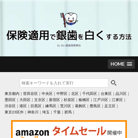
Skip
to
content
HOME
東京都内
世田谷区
中央区
中野区
北区
千代田区
台東区
品川区
墨田区
大田区
文京区
新宿区
杉並区
板橋区
江戸川区
江東区
渋谷区
港区
目黒区
練馬区
荒川区
葛飾区
豊島区
足立区
東京23区外
神奈川
埼玉
千葉
群馬