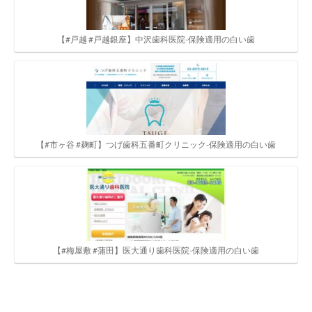
【#戸越 #戸越銀座】中沢歯科医院-保険適用の白い歯
【#市ヶ谷 #麹町】つげ歯科五番町クリニック-保険適用の白い歯
【#梅屋敷 #蒲田】医大通り歯科医院-保険適用の白い歯