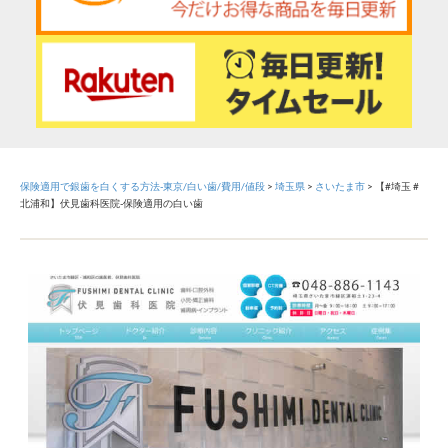
保険適用で銀歯を白くする方法-東京/白い歯/費用/値段
>
埼玉県
>
さいたま市
>
【#埼玉 #
北浦和】伏見歯科医院-保険適用の白い歯