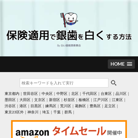
Skip
to
content
HOME
東京都内
世田谷区
中央区
中野区
北区
千代田区
台東区
品川区
墨田区
大田区
文京区
新宿区
杉並区
板橋区
江戸川区
江東区
渋谷区
港区
目黒区
練馬区
荒川区
葛飾区
豊島区
足立区
東京23区外
神奈川
埼玉
千葉
群馬