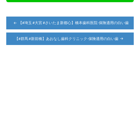
投
【#埼玉 #大宮 #さいたま新都心】橋本歯科医院-保険適用の白い歯
稿
ナ
【#群馬 #新前橋】あおなし歯科クリニック-保険適用の白い歯
ビ
ゲ
ー
シ
ョ
ン