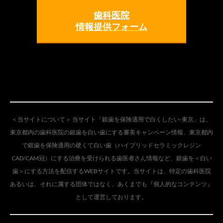
歯科医院
情報提供フォーム
＜当サイトについて＞ 当サイト「銀歯を保険適用で白くしたい-東京」は、
東京都内の歯科医院の銀歯を白い歯にする審美キャンペーン情報、東京都内
で銀歯を保険適用の硬くて白い歯（ハイブリッドセラミックレジン
CAD/CAM冠）にする治療を受けられる歯医者さん情報など、銀歯を＜白い
歯＞にする方法を配信するWEBサイトです。当サイトは、特定の歯科医院
あるいは、それに属する団体ではなく、あくまでも『個人的なコンテンツ』
として運営しております。