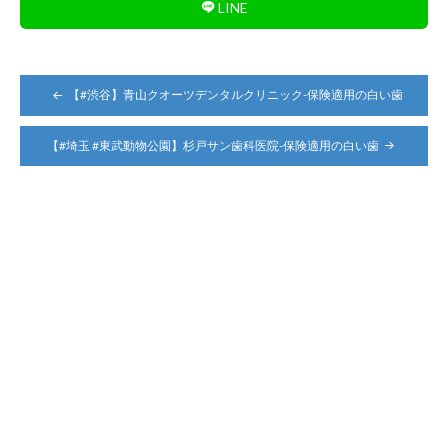
LINE
投
【#渋谷】青山クオーツデンタルクリニック-保険適用の白い歯
稿
ナ
【#埼玉 #東武動物公園】杉戸サン歯科医院-保険適用の白い歯
ビ
ゲ
ー
シ
ョ
ン