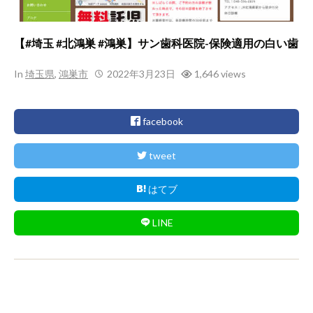
【#埼玉 #北鴻巣 #鴻巣】サン歯科医院-保険適用の白い歯
In
埼玉県
,
鴻巣市
2022年3月23日
1,646 views
facebook
tweet
はてブ
LINE