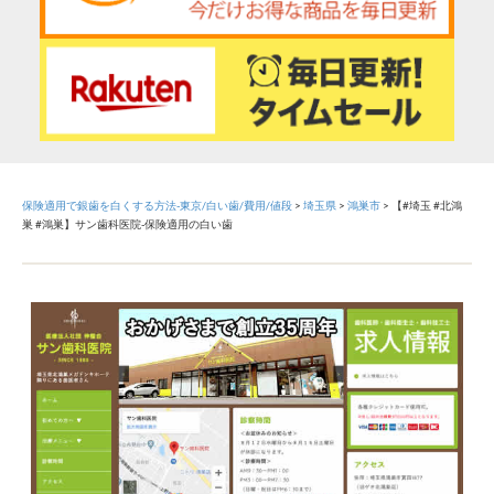
保険適用で銀歯を白くする方法-東京/白い歯/費用/値段
>
埼玉県
>
鴻巣市
>
【#埼玉 #北鴻
巣 #鴻巣】サン歯科医院-保険適用の白い歯