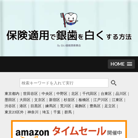
Skip
to
content
HOME
東京都内
世田谷区
中央区
中野区
北区
千代田区
台東区
品川区
墨田区
大田区
文京区
新宿区
杉並区
板橋区
江戸川区
江東区
渋谷区
港区
目黒区
練馬区
荒川区
葛飾区
豊島区
足立区
東京23区外
神奈川
埼玉
千葉
群馬