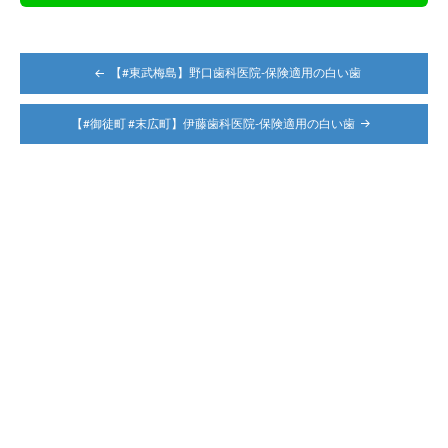
投
【#東武梅島】野口歯科医院-保険適用の白い歯
稿
ナ
【#御徒町 #末広町】伊藤歯科医院-保険適用の白い歯
ビ
ゲ
ー
シ
ョ
ン