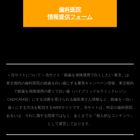
歯科医院
情報提供フォーム
＜当サイトについて＞ 当サイト「銀歯を保険適用で白くしたい-東京」は、
東京都内の歯科医院の銀歯を白い歯にする審美キャンペーン情報、東京都内
で銀歯を保険適用の硬くて白い歯（ハイブリッドセラミックレジン
CAD/CAM冠）にする治療を受けられる歯医者さん情報など、銀歯を＜白い
歯＞にする方法を配信するWEBサイトです。当サイトは、特定の歯科医院
あるいは、それに属する団体ではなく、あくまでも『個人的なコンテンツ』
として運営しております。