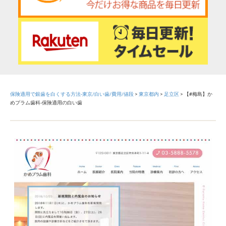
保険適用で銀歯を白くする方法-東京/白い歯/費用/値段
>
東京都内
>
足立区
>
【#梅島】か
めプラム歯科-保険適用の白い歯